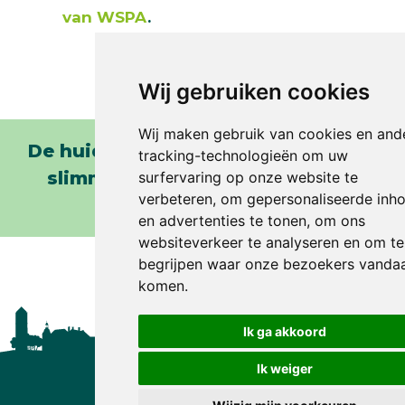
van WSPA
.
Wij gebruiken cookies
Wij maken gebruik van cookies en and
De huidige arbeidsmarkt vraagt om
tracking-technologieën om uw
slimme personeelsoplossingen.
surfervaring op onze website te
verbeteren, om gepersonaliseerde inh
Wij helpen daarbij!
en advertenties te tonen, om ons
websiteverkeer te analyseren en om te
begrijpen waar onze bezoekers vanda
komen.
Ik ga akkoord
Ik weiger