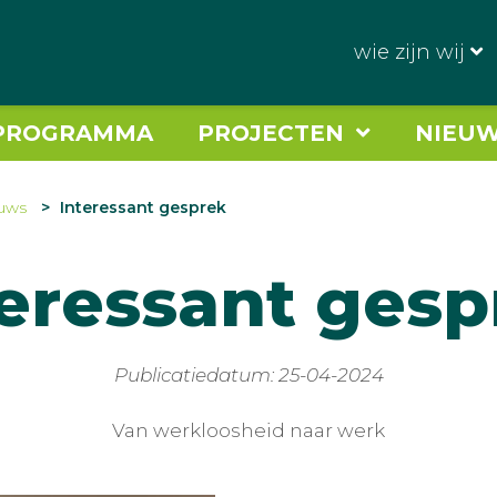
wie zijn wij
PROGRAMMA
PROJECTEN
NIEU
uws
Interessant gesprek
teressant gesp
Publicatiedatum: 25-04-2024
Van werkloosheid naar werk