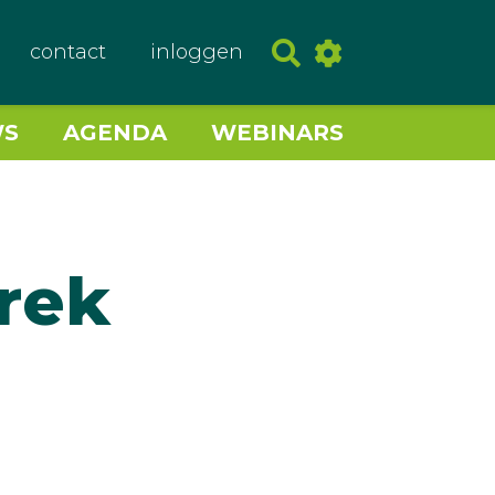
contact
inloggen
WS
AGENDA
WEBINARS
rek