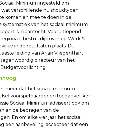
 Sociaal Minimum ingesteld om
 wat verschillende huishoudtypen
te komen en mee te doen in de
e systematiek van het sociaal minimum.
pport is in aantocht. Vooruitlopend
 regionaal bestuurlijk overleg Werk &
ijkje in de resultaten plaats. Dit
aste leiding van Arjan Vliegenthart,
 tegenwoordig directeur van het
r Budgetvoorlichting.
mhoog
der meer dat het sociaal minimum
lsel voorspelbaarder en toegankelijker
sie Sociaal Minimum adviseert ook om
en en de bedragen van de
en. En om elke vier jaar het sociaal
og een aanbeveling: accepteer dat een