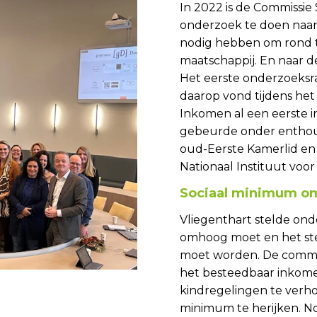
In 2022 is de Commissie
onderzoek te doen naar
nodig hebben om rond 
maatschappij. En naar d
Het eerste onderzoeksra
daarop vond tijdens het
Inkomen al een eerste ink
gebeurde onder enthousi
oud-Eerste Kamerlid en
Nationaal Instituut voo
Sociaal minimum o
Vliegenthart stelde on
omhoog moet en het ste
moet worden. De commis
het besteedbaar inkom
kindregelingen te verhog
minimum te herijken. N