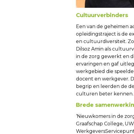
Cultuurverbinders
Een van de geheimen ac
opleidingstraject is de 
en cultuurdiversiteit. Zo
Dilsoz Amin als cultuurv
in de zorg gewerkt en d
ervaringen en gaf uitle
werkgebied die speelden
docent en werkgever. D
begrip en leerden de d
culturen beter kennen
Brede samenwerki
‘Nieuwkomers in de zor
Graafschap College, UW
WerkgeversServicepun