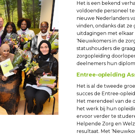
Het is een bekend verhaa
voldoende personeel te k
nieuwe Nederlanders va
vinden, ondanks dat ze 
uitdagingen met elkaar 
‘Nieuwkomers in de zorg
statushouders die graag 
zorgopleiding doorlopen
deelnemers hun diploma
Entree-opleiding As
Het is al de tweede gro
succes de Entree-opleid
Het merendeel van de de
het werk bij hun opleidi
ervoor verder te studer
Helpende Zorg en Welzij
resultaat. Met ‘Nieuwko