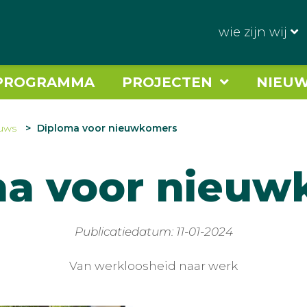
wie zijn wij
PROGRAMMA
PROJECTEN
NIEU
uws
Diploma voor nieuwkomers
ma voor nieuw
Publicatiedatum: 11-01-2024
Van werkloosheid naar werk