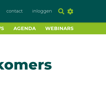
contact
inloggen
WS
AGENDA
WEBINARS
komers