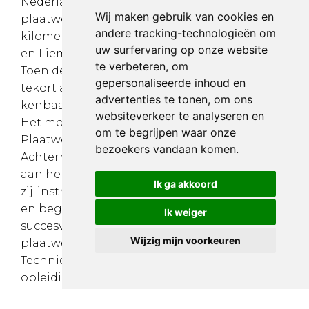
Nederland kent het hoogste aantal
Wij maken gebruik van cookies en
plaatwerkmachines per 100 vierkante
andere tracking-technologieën om
kilometer in Europa. Alleen al de Achterhoek
uw surfervaring op onze website
en Liemers tellen 80 plaatwerkbedrijven.
te verbeteren, om
Toen deze ondernemers hun zorg aan een
gepersonaliseerde inhoud en
tekort aan toekomstig technisch personeel
advertenties te tonen, om ons
kenbaar maakten, ging een balletje rollen.
websiteverkeer te analyseren en
Het mondde uit in de oprichting van de
om te begrijpen waar onze
Plaatwerk Academie Achterhoek. Ook
bezoekers vandaan komen.
Achterhoeks Talentenfonds Opijver draagt
aan het initiatief bij. De doelstelling is om
om
Ik ga akkoord
zij-instromers te werven, matchen, opleiden
en begeleiden. Zodat de zij-instromers
Ik weiger
succesvol aan de slag gaan bij een van de
Wijzig mijn voorkeuren
plaatwerk bedrijven in de regio. AT
Techniekopleidingen in Terborg verzorgt de
opleidingen van de Plaatwerk Academie
Achterhoek