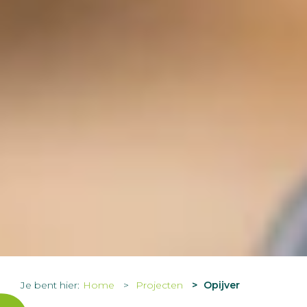
Je bent hier:
Home
Projecten
Opijver