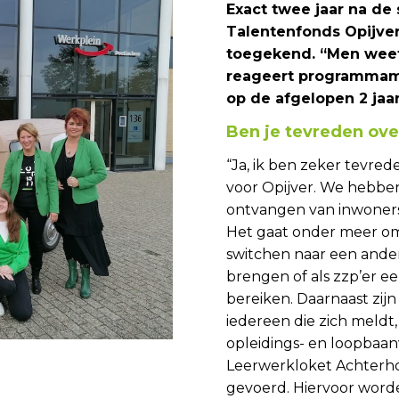
Exact twee jaar na de
Talentenfonds Opijver
toegekend. “Men weet 
reageert programmama
op de afgelopen 2 jaar
Ben je tevreden ove
“Ja, ik ben zeker tevre
voor Opijver. We hebbe
ontvangen van inwoners
Het gaat onder meer om 
switchen naar een ander
brengen of als zzp’er ee
bereiken. Daarnaast zij
iedereen die zich meldt
opleidings- en loopbaan
Leerwerkloket Achterh
gevoerd. Hiervoor worde