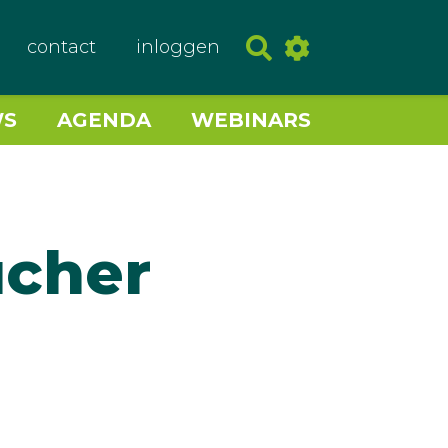
contact
inloggen
WS
AGENDA
WEBINARS
ucher