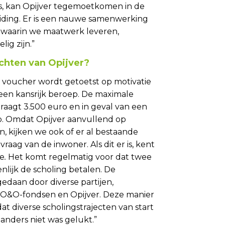
is, kan Opijver tegemoetkomen in de
eiding. Er is een nauwe samenwerking
 waarin we maatwerk leveren,
ig zijn.”
hten van Opijver?
 voucher wordt getoetst op motivatie
 een kansrijk beroep. De maximale
draagt 3.500 euro en in geval van een
o. Omdat Opijver aanvullend op
, kijken we ook of er al bestaande
raag van de inwoner. Als dit er is, kent
oe
.
Het komt regelmatig voor dat twee
nlijk de scholing betalen. De
edaan door diverse partijen,
O&O-fondsen en Opijver. Deze manier
at diverse scholingstrajecten van start
 anders niet was gelukt.”