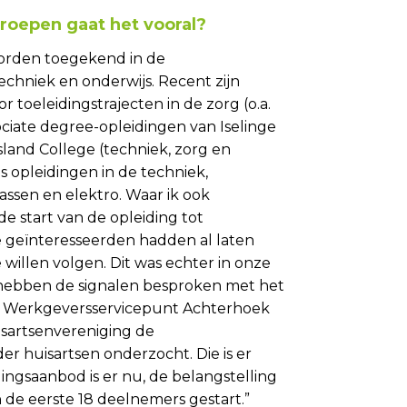
oepen gaat het vooral?
orden toegekend in de
chniek en onderwijs. Recent zijn
toeleidingstrajecten in de zorg (o.a.
ciate degree-opleidingen van Iselinge
sland College (techniek, zorg en
opleidingen in de techniek,
assen en elektro. Waar ik ook
de start van de opleiding tot
se geïnteresseerden hadden al laten
willen volgen. Dit was echter in onze
e hebben de signalen besproken met het
t Werkgeversservicepunt Achterhoek
sartsenvereniging de
r huisartsen onderzocht. Die is er
dingsaanbod is er nu, de belangstelling
jn de eerste 18 deelnemers gestart.”