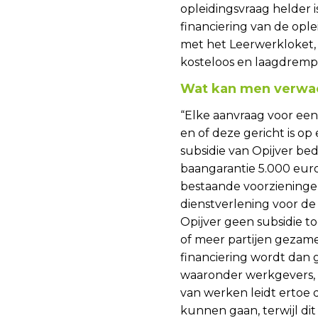
opleidingsvraag helder 
financiering van de opl
met het Leerwerkloket,
kosteloos en laagdrempel
Wat kan men verwac
“Elke aanvraag voor een
en of deze gericht is op
subsidie van Opijver be
baangarantie 5.000 eur
bestaande voorzieningen
dienstverlening voor de v
Opijver geen subsidie t
of meer partijen gezame
financiering wordt dan g
waaronder werkgevers, 
van werken leidt ertoe d
kunnen gaan, terwijl dit