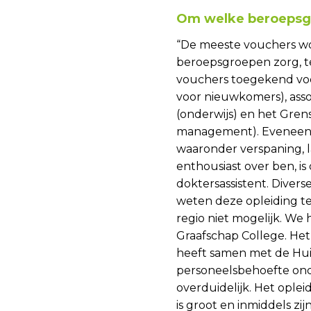
Om welke beroepsgr
“De meeste vouchers w
beroepsgroepen zorg, te
vouchers toegekend voor 
voor nieuwkomers), asso
(onderwijs) en het Gren
management). Eveneens 
waaronder verspaning, l
enthousiast over ben, is 
doktersassistent. Diver
weten deze opleiding te 
regio niet mogelijk. W
Graafschap College. He
heeft samen met de Hui
personeelsbehoefte onde
overduidelijk. Het oplei
is groot en inmiddels zi