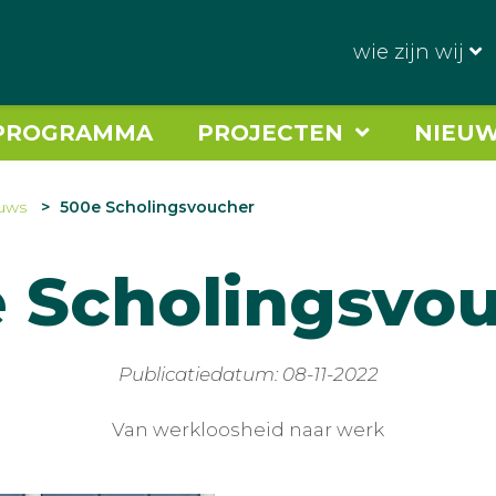
wie zijn wij
PROGRAMMA
PROJECTEN
NIEU
uws
500e Scholingsvoucher
 Scholingsvo
Publicatiedatum: 08-11-2022
Van werkloosheid naar werk